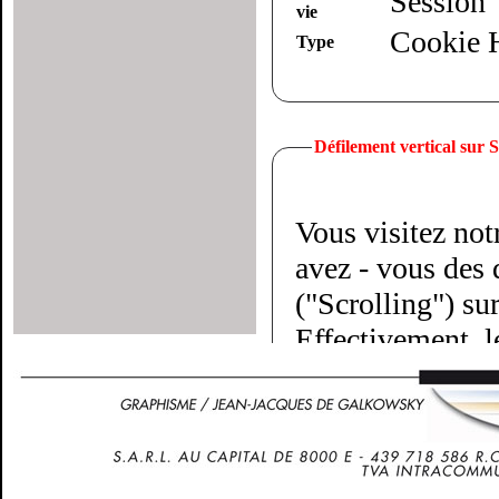
Session
vie
Cookie
Type
Défilement vertical sur
Vous visitez not
avez - vous des d
("Scrolling") su
Effectivement, l
doigts parallèles