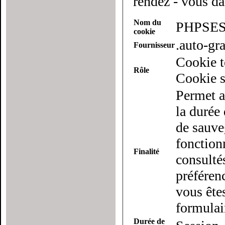
rendez - vous da
Nom du
PHPSES
cookie
.auto-g
Fournisseur
Cookie t
Rôle
Cookie s
Permet a
la durée 
de sauveg
fonction
Finalité
consulté
préférenc
vous ête
formulai
Durée de