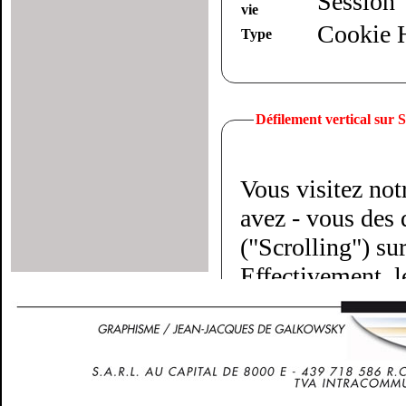
Session
vie
Cookie
Type
Défilement vertical sur
Vous visitez not
avez - vous des d
("Scrolling") su
Effectivement, l
doigts parallèles