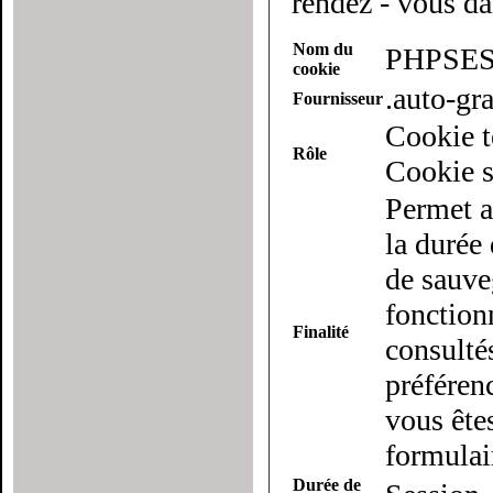
rendez - vous da
Nom du
PHPSES
cookie
.auto-g
Fournisseur
Cookie t
Rôle
Cookie s
Permet a
la durée 
de sauveg
fonction
Finalité
consulté
préférenc
vous ête
formulai
Durée de