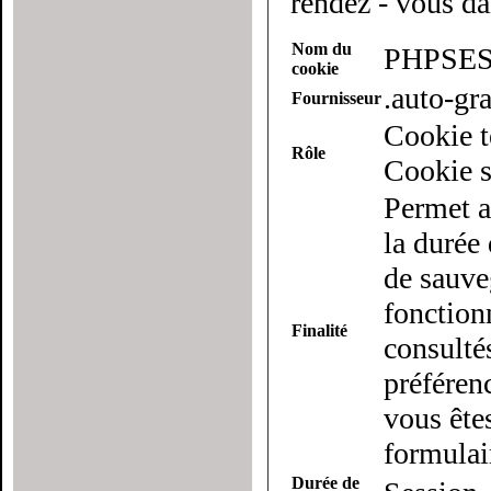
rendez - vous da
Nom du
PHPSES
cookie
.auto-g
Fournisseur
Cookie t
Rôle
Cookie s
Permet a
la durée 
de sauveg
fonction
Finalité
consulté
préférenc
vous ête
formulai
Durée de