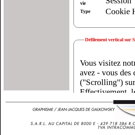
Session
vie
Cookie
Type
Défilement vertical sur
Vous visitez not
avez - vous des d
("Scrolling") su
Effectivement, l
doigts parallèles