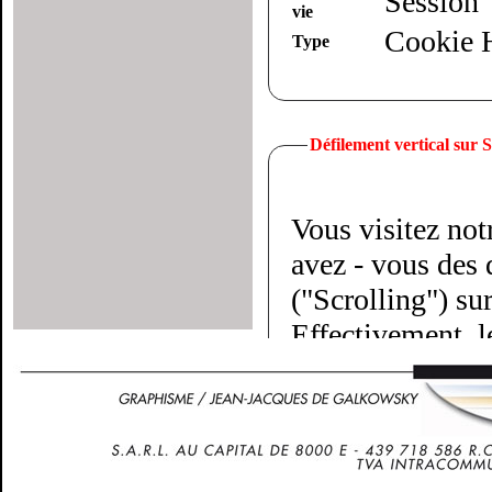
Session
vie
Cookie
Type
Défilement vertical sur
Vous visitez not
avez - vous des d
("Scrolling") su
Effectivement, l
doigts parallèles