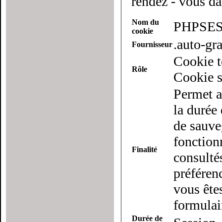
rendez - vous da
Nom du
PHPSES
cookie
.auto-g
Fournisseur
Cookie t
Rôle
Cookie s
Permet a
la durée 
de sauveg
fonction
Finalité
consulté
préférenc
vous ête
formulai
Durée de