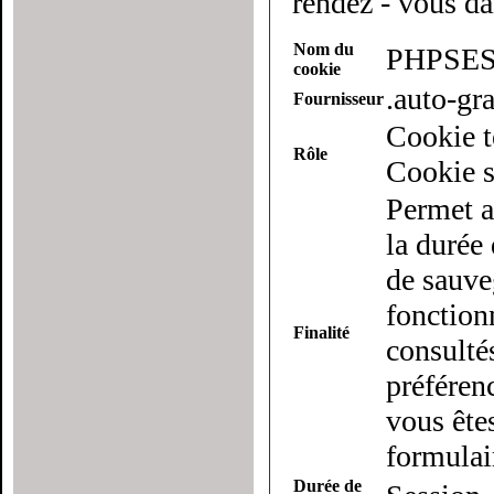
rendez - vous da
Nom du
PHPSES
cookie
.auto-g
Fournisseur
Cookie t
Rôle
Cookie s
Permet a
la durée 
de sauveg
fonction
Finalité
consulté
préférenc
vous ête
formulai
Durée de