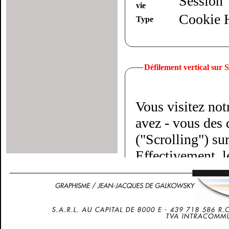
Session
vie
Cookie
Type
Défilement vertical sur
Vous visitez not
avez - vous des d
("Scrolling") su
Effectivement, l
doigts parallèles