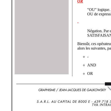
OR
"OU" logique. P
OU de expressi
-
Négation. Par e
SATISFAISANT
Biensûr, ces opérateu
alors les suivantes, pa
-
AND
OR
Image de validati