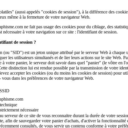
es" (aussi appelés "cookies de session"), à la différence des cookies permanents,
d'eux même à la fermeture de votre navigateur Web.
isme.com ne fait pas usage des cookies pour du ciblage, des statistiques,
t nécessaire à votre navigation sur ce site : l'identifiant de session.
ntifiant de session ?
"SID") est un jeton unique attribué par le serveur Web à chaque utilisateur du site.
ateurs simultanés et de lier leurs actions sur le site Web. Par exemple, lorsque
veur doit savoir dans quel "panier" (le vôtre en l'occurence) placer
l'article en question. Cette distinction lui est rendue possible par la transmission de v
vez accepter les cookies (ou du moins les cookies de session) pour util
 - vous dans les préférences de votre navigateur Web.
SSID
raphisme.com
technique
strictement nécessaire
u serveur de ce site de vous reconnaitre durant la durée de votre sessi
ite, afin de sauvegarder votre panier d'achats, d'activer la fonctionnalité
 récemment consultés, de vous servir un contenu conforme à votre préfér