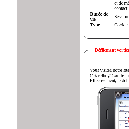
et de mé
contact.
Durée de
Session
vie
Type
Cookie
Défilement verti
Vous visitez notre site sur un terminal mob
("Scrolling") sur le 