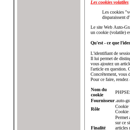
Les cookies volatiles
Les cookies "volatil
disparaissent 
Le site Web Auto-Graph
un cookie (volatile) es
Qu'est - ce que l'ide
L'identifiant de session (ou 
Il lui permet de distinguer les utilis
vous ajoutez un article à votre panier, le ser
Concrètement, vous de
Pour ce faire, rendez
Nom du
PHPSE
cookie
Fournisseur
.auto-g
Cookie 
Rôle
Cookie 
Permet a
sur ce s
Finalité
articles