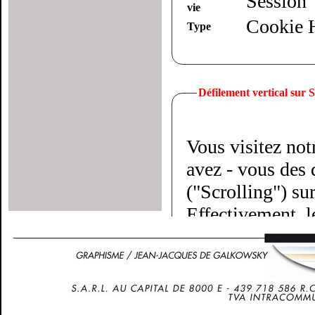
Session
vie
Cookie
Type
Défilement vertical sur
Vous visitez not
avez - vous des d
("Scrolling") su
Effectivement, l
doigts parallèles