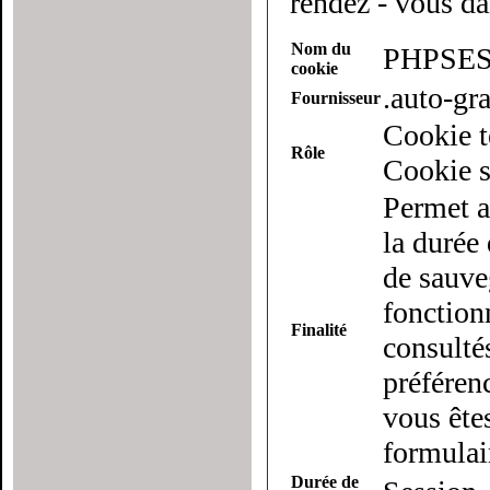
rendez - vous da
Nom du
PHPSES
cookie
.auto-g
Fournisseur
Cookie t
Rôle
Cookie s
Permet a
la durée 
de sauveg
fonction
Finalité
consulté
préférenc
vous ête
formulai
Durée de